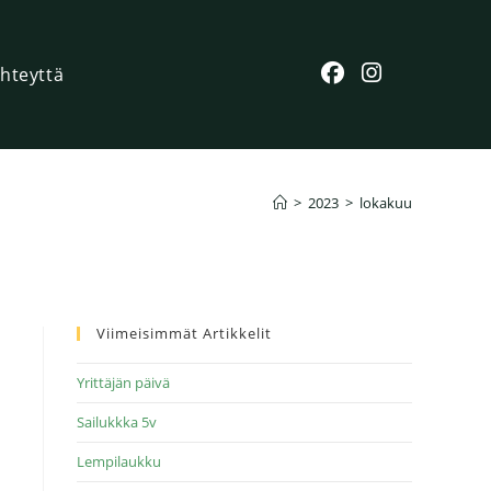
hteyttä
>
2023
>
lokakuu
Viimeisimmät Artikkelit
Yrittäjän päivä
Sailukkka 5v
Lempilaukku