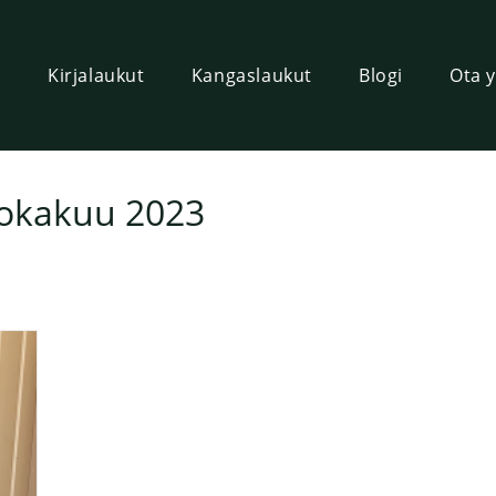
u
Kirjalaukut
Kangaslaukut
Blogi
Ota y
lokakuu 2023