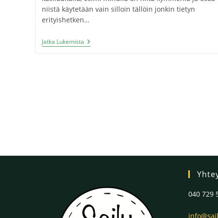
niistä käytetään vain silloin tällöin jonkin tietyn
erityishetken…
Jatka Lukemista
Yhte
040 729 
info@sail