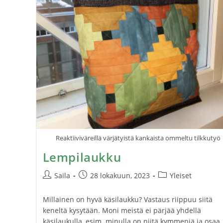
Reaktiiviväreillä värjätyistä kankaista ommeltu tilkkutyö
Lempilaukku
Saila
28 lokakuun, 2023
Yleiset
Millainen on hyvä käsilaukku? Vastaus riippuu siitä
keneltä kysytään. Moni meistä ei pärjää yhdellä
käsilaukulla, esim. minulla on niitä kymmeniä ja osaa