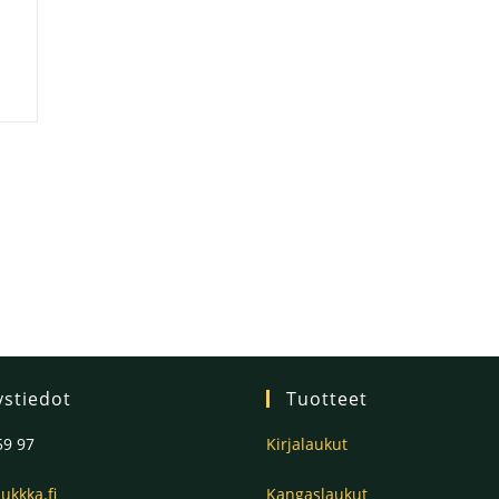
ystiedot
Tuotteet
59 97
Kirjalaukut
ukkka.fi
Kangaslaukut